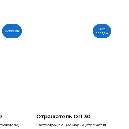
Хит
Новинка
продаж
0
Отражатель ОП 30
тражатели)
Светоотражающие марки (отражатели)