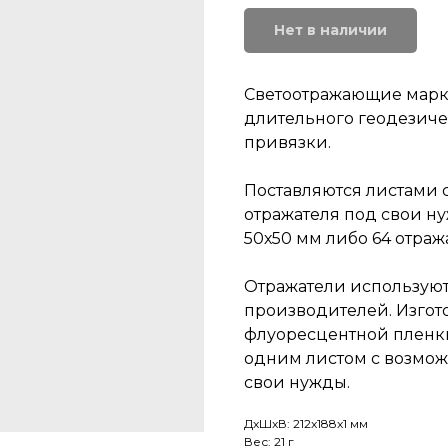
Нет в наличии
Светоотражающие марки
длительного геодезиче
привязки.
Поставляются листами 
отражателя под свои ну
50х50 мм либо 64 отраж
Отражатели используют
производителей. Изгот
флуоресцентной пленки
одним листом с возмож
свои нужды.
ДxШxВ: 212x188x1 мм
Вес: 21 г