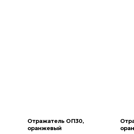
Отражатель ОП30,
Отр
оранжевый
ора