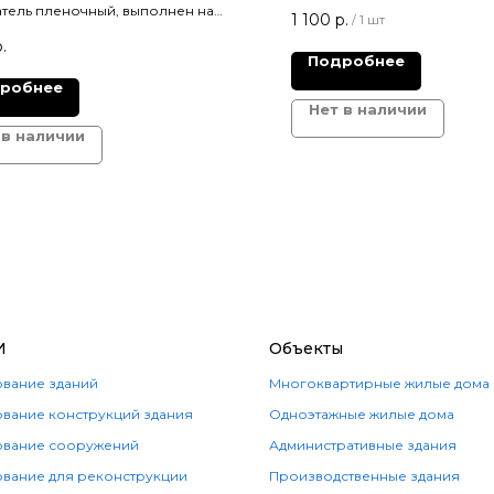
используются для длительн
тель пленочный, выполнен на
1 100
р.
/
1 шт
геодезического мониторинг
сцентной пленки с защитой от
временных пунктов привязк
.
. Цветные отражатели лучше видны
Подробнее
отражателе расположена ми
онной поверхности по сравнению
двух окружностей, описанны
робнее
иционным расцветками.
перекрестия. Поставляются 
Нет в наличии
листе 20 отражателей разм
 в наличии
мм.
И
Объекты
вание зданий
Многоквартирные жилые дома
вание конструкций здания
Одноэтажные жилые дома
вание сооружений
Административные здания
вание для реконструкции
Производственные здания