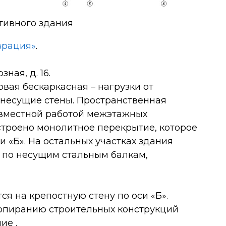
тивного здания
врация»
.
зная, д. 16.
овая бескаркасная – нагрузки от
несущие стены. Пространственная
овместной работой межэтажных
 устроено монолитное перекрытие, которое
и «Б». На остальных участках здания
 по несущим стальным балкам,
я на крепостную стену по оси «Б».
опиранию строительных конструкций
ие .