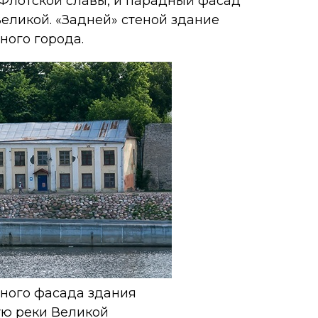
Флотской славы, и парадный фасад
еликой. «Задней» стеной здание
ного города.
дного фасада здания
ую реки Великой