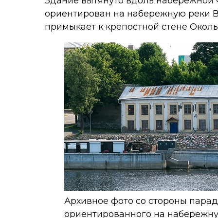
Здание вытянуто вдоль набережной 
ориентирован на набережную реки В
примыкает к крепостной стене Околь
Архивное фото со стороны пара
ориентированного на набережн