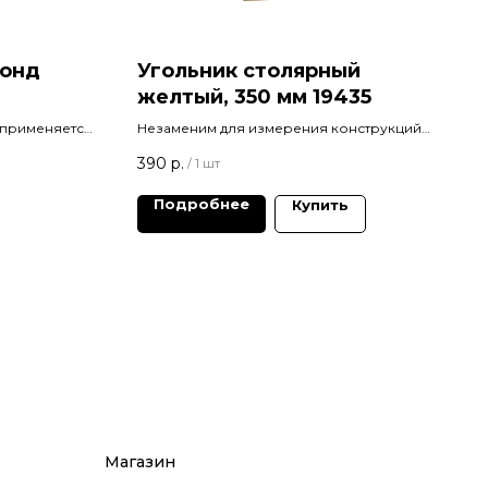
зонд
Угольник столярный
желтый, 350 мм 19435
) применяется
Незаменим для измерения конструкций
нтов и
с фаской. Предназначен для измерения
390
р.
/
1 шт
отклонений от номинальных размеров и
форм строительных материалов и
Подробнее
Купить
конструкций.
Магазин