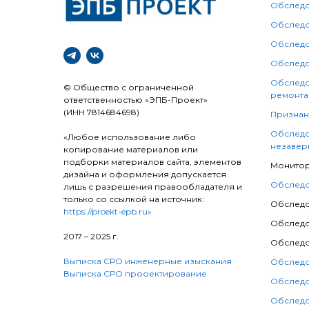
Обследо
Обследо
Обследо
Обследо
Обследо
© Общество с ограниченной
ремонта
ответственностью «ЭПБ-Проект»
(ИНН 7814684698)
Признан
Обследо
«Любое использование либо
незавер
копирование материалов или
подборки материалов сайта, элементов
Монитор
дизайна и оформления допускается
Обследо
лишь с разрешения правообладателя и
только со ссылкой на источник:
Обследо
https://proekt-epb.ru»
Обследо
2017 – 2025 г.
Обследо
Выписка СРО инженерные изыскания
Обследо
Выписка СРО прооектирование
Обследо
Обследо