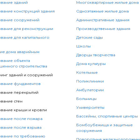
вание зданий
Многоквартирные жилые дома
вание конструкций здания
Одноэтажные жилые дома
вание сооружений
Административные здания
вание для реконструкции
Производственные здания
вание для капитального
Детские сады
Школы
ие дома аварийным
Дворцы творчества
вание объекта
Дома культуры
шенного строительства
Котельные
инг зданий и сооружений
Поликлиники
вание фундаментов
Амбулатории
вание перекрытий
Больницы
вание стен
Университеты
вание крыши и кровли
Бассейны, спортивные центры
вание после пожара
Бомбоубежища и защитные
вание после взрыва
сооружения
вание по требованию
Поворотные железнодорожные