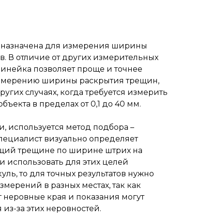
дназначена для измерения ширины
в. В отличие от других измерительных
инейка позволяет проще и точнее
измерению ширины раскрытия трещин,
ругих случаях, когда требуется измерить
ъекта в пределах от 0,1 до 40 мм.
и, используетс
я метод подбора –
пециалист визуально определяет
ющий трещине по ширине штрих на
и использовать для этих целей
ль, то для точных результатов нужно
мерений в разных местах, так как
 н
еровные края и показания могут
 из-за этих неровностей.