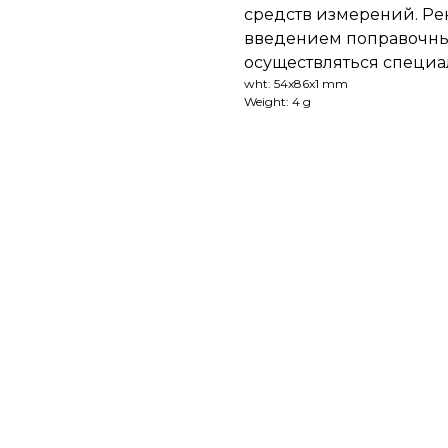
средств измерений. Ре
введением поправочны
осуществляться специ
wht: 54x86x1 mm
Weight: 4 g