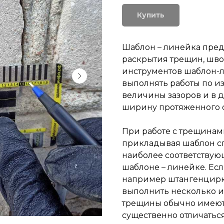
Купить
Шаблон – линейка пре
раскрытия трещин, шво
инструментов шаблон-л
выполнять работы по 
величины зазоров и в д
ширину протяженного об
При работе с трещинам
прикладывая шаблон с
наиболее соответству
шаблоне – линейке. Есл
например штангенцирку
выполнить несколько из
трещины обычно имеют
существенно отличаться