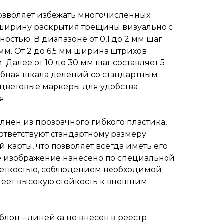
озволяет избежать многочисленных
ширину раскрытия трещины визуально с
остью. В диапазоне от 0,1 до 2 мм шаг
 мм. От 2 до 6,5 мм ширина штрихов
. Далее от 10 до 30 мм шаг составляет 5
добная шкала делений со стандартным
 цветовые маркеры для удобства
я.
лнен из прозрачного гибкого пластика,
ответствуют стандартному размеру
 карты, что позволяет всегда иметь его
е изображение нанесено по специальной
четкостью, соблюдением необходимой
меет высокую стойкость к внешним
лон – линейка не внесен в реестр