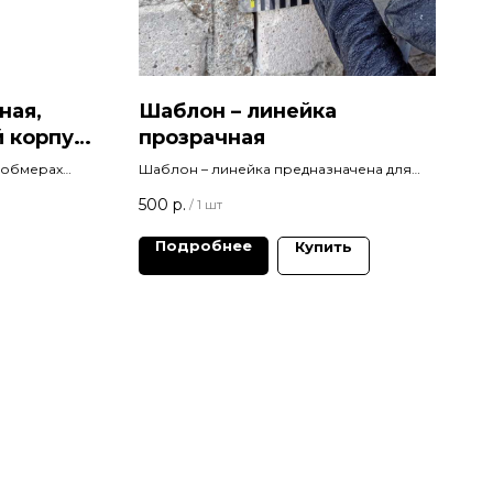
ная,
Шаблон – линейка
 корпус,
прозрачная
та 50 м.
 обмерах
Шаблон – линейка предназначена для
солнце или
измерения ширины раскрытия трещин,
500
р.
/
1 шт
льние
швов.
Подробнее
Купить