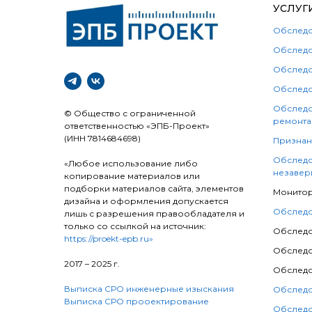
УСЛУГ
Обследо
Обследо
Обследо
Обследо
Обследо
© Общество с ограниченной
ремонта
ответственностью «ЭПБ-Проект»
(ИНН 7814684698)
Признан
Обследо
«Любое использование либо
незавер
копирование материалов или
подборки материалов сайта, элементов
Монитор
дизайна и оформления допускается
Обследо
лишь с разрешения правообладателя и
только со ссылкой на источник:
Обследо
https://proekt-epb.ru»
Обследо
2017 – 2025 г.
Обследо
Выписка СРО инженерные изыскания
Обследо
Выписка СРО прооектирование
Обследо