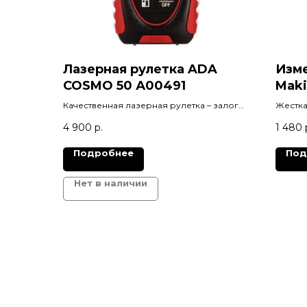
Лазерная рулетка ADA
Изме
COSMO 50 А00491
Maki
мет
Качественная лазерная рулетка – залог
Жестка
правильных обмеров помещений. С
длине 
4 900
р.
1 480
нашей лазерной рулеткой – все планы и
помери
разрезы в «Autocad» сойдутся.
лестни
Подробнее
Под
которы
положе
металл
Нет в наличии