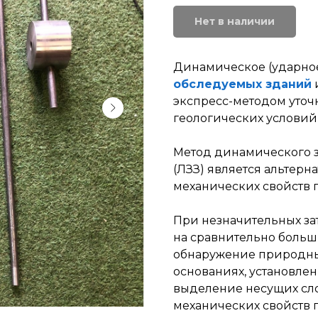
Нет в наличии
Динамическое (ударное
обследуемых зданий
экспресс-методом уточ
геологических условий
Метод динамического 
(ЛЗЗ) является альтер
механических свойств г
При незначительных зат
на сравнительно больш
обнаружение природны
основаниях, установлен
выделение несущих сло
механических свойств 