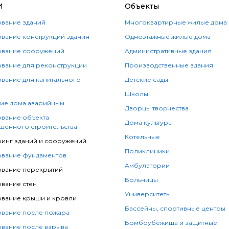
И
Объекты
вание зданий
Многоквартирные жилые дома
вание конструкций здания
Одноэтажные жилые дома
вание сооружений
Административные здания
вание для реконструкции
Производственные здания
вание для капитального
Детские сады
Школы
ие дома аварийным
Дворцы творчества
вание объекта
Дома культуры
шенного строительства
Котельные
инг зданий и сооружений
Поликлиники
вание фундаментов
Амбулатории
вание перекрытий
Больницы
вание стен
Университеты
вание крыши и кровли
Бассейны, спортивные центры
вание после пожара
Бомбоубежища и защитные
вание после взрыва