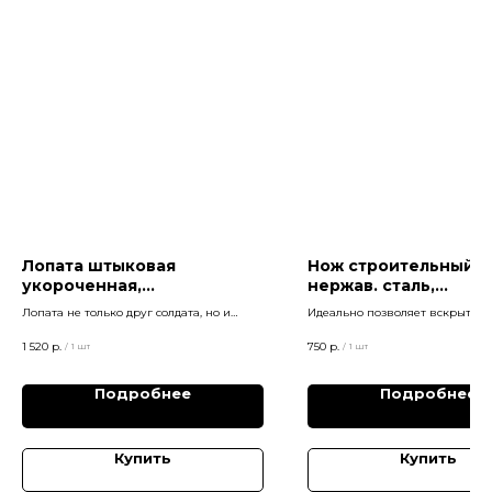
Лопата штыковая
Нож строительный,
укороченная,
нержав. сталь,
металлический черенок,
прорезиненная ручка
Лопата не только друг солдата, но и
Идеально позволяет вскрыть 
61614
инженера по обследованию зданий и
кровлю и определить толщину 
сооружения.
1 520
р.
750
р.
/
1 шт
/
1 шт
Подробнее
Подробнее
Купить
Купить