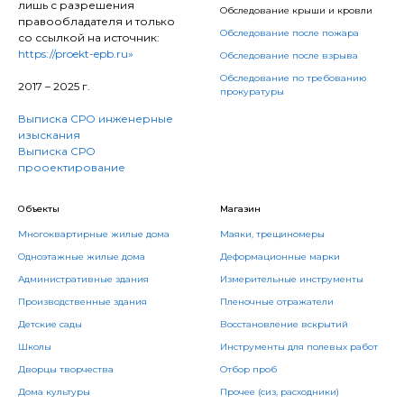
лишь с разрешения
Обследование крыши и кровли
правообладателя и только
Обследование после пожара
со ссылкой на источник:
https://proekt-epb.ru»
Обследование после взрыва
Обследование по требованию
2017 – 2025 г.
прокуратуры
Выписка СРО инженерные
изыскания
Выписка СРО
прооектирование
Объекты
Магазин
Многоквартирные жилые дома
Маяки, трещиномеры
Одноэтажные жилые дома
Деформационные марки
Административные здания
Измерительные инструменты
Производственные здания
Пленочные отражатели
Детские сады
Восстановление вскрытий
Школы
Инструменты для полевых работ
Дворцы творчества
Отбор проб
Дома культуры
Прочее (сиз, расходники)