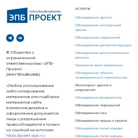
УСЛУГИ
Обследование зданий
Обследование конструкций
здания
Обследование сооружений
Обследование для реконструкции
© Общество с
Обследование для капитального
ограниченной
ремонта
ответственностью «ЭПБ-
Признание дома аварийным
Проект»
Обследование объекта
(ИНН 7814684698)
незавершенного строительства
«Любое использование
Мониторинг зданий и
сооружений
либо копирование
материалов или подборки
Обследование фундаментов
материалов сайта,
Обследование перекрытий
элементов дизайна и
оформления допускается
Обследование стен
лишь с разрешения
Обследование крыши и кровли
правообладателя и только
Обследование после пожара
со ссылкой на источник:
https://proekt-epb.ru»
Обследование после взрыва