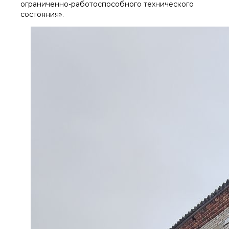
ограниченно-работоспособного технического
состояния».