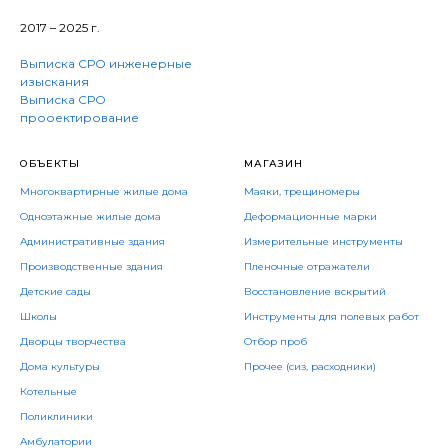
2017 – 2025 г.
Выписка СРО инженерные
изыскания
Выписка СРО
прооектирование
ОБЪЕКТЫ
МАГАЗИН
Многоквартирные жилые дома
Маяки, трещиномеры
Одноэтажные жилые дома
Деформационные марки
Административные здания
Измерительные инструменты
Производственные здания
Пленочные отражатели
Детские сады
Восстановление вскрытий
Школы
Инструменты для полевых работ
Дворцы творчества
Отбор проб
Дома культуры
Прочее (сиз, расходники)
Котельные
Поликлиники
Амбулатории